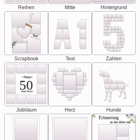
Reihen
Mitte
Hintergrund
Text
Scrapbook
Text
Zahlen
<Name>
50
-Happy Birday-
Jubiläum
Herz
Hunde
Erinnerung
an das leben uan