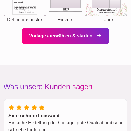
Best Friend
[<NAME>] Noun, feminie
The person who understands you without explanation
you accepts just as you are. She's your partner in life's,
chaos your biggest supporter, and the one with whom
Margarete Hof
PARIS
you share your best memories.
Synonyms: Soulmate, closet confidante, sister at
heart person, life partner in adventure.
02.05.1940 - 08.04.2021
Definitionsposter
Einzeln
Trauer
Vorlage auswählen & starten
Was unsere Kunden sagen
Sehr schöne Leinwand
Einfache Erstellung der Collage, gute Qualität und sehr
schnelle Lieferung