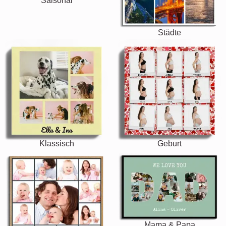
Saisonal
Städte
Klassisch
Geburt
Mama & Papa