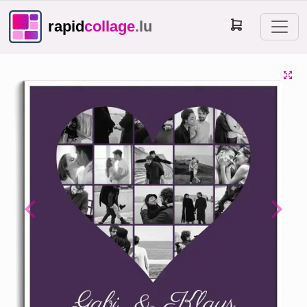
rapid
collage
.lu
Previous
Next