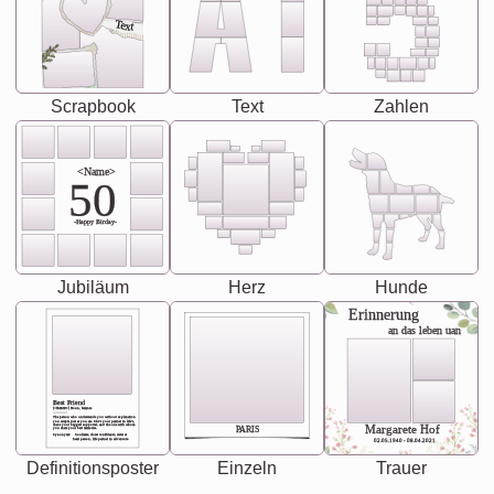
Text
Scrapbook
Text
Zahlen
<Name>
50
-Happy Birday-
Jubiläum
Herz
Hunde
Erinnerung
an das leben uan
Best Friend
[<NAME>] Noun, feminie
The person who understands you without explanation
you accepts just as you are. She's your partner in life's,
chaos your biggest supporter, and the one with whom
Margarete Hof
PARIS
you share your best memories.
Synonyms: Soulmate, closet confidante, sister at
heart person, life partner in adventure.
02.05.1940 - 08.04.2021
Definitionsposter
Einzeln
Trauer