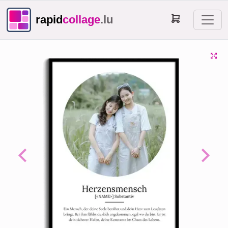
rapid
collage
.lu
Previous
Next