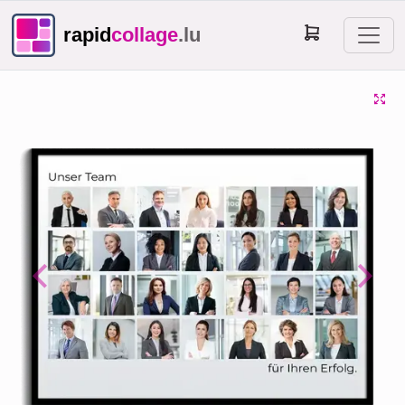
rapid
collage
.lu
Previous
Next