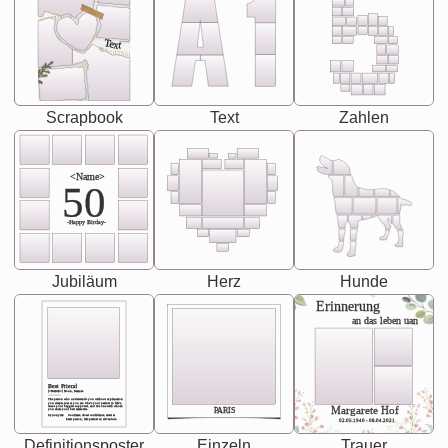
Text
Scrapbook
Text
Zahlen
<Name>
50
-Happy Birday-
Jubiläum
Herz
Hunde
Erinnerung
an das leben uan
Best Friend
[<NAME>] Noun, feminie
The person who understands you without explanation
you accepts just as you are. She's your partner in life's,
chaos your biggest supporter, and the one with whom
Margarete Hof
PARIS
you share your best memories.
Synonyms: Soulmate, closet confidante, sister at
heart person, life partner in adventure.
02.05.1940 - 08.04.2021
Definitionsposter
Einzeln
Trauer