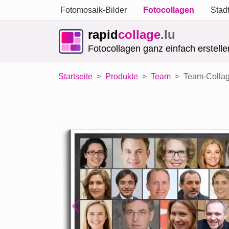
Fotomosaik-Bilder
Fotocollagen
Stad
rapid
collage
.lu
Fotocollagen ganz einfach erstelle
Startseite
Produkte
Team
Team-Collag
Previous