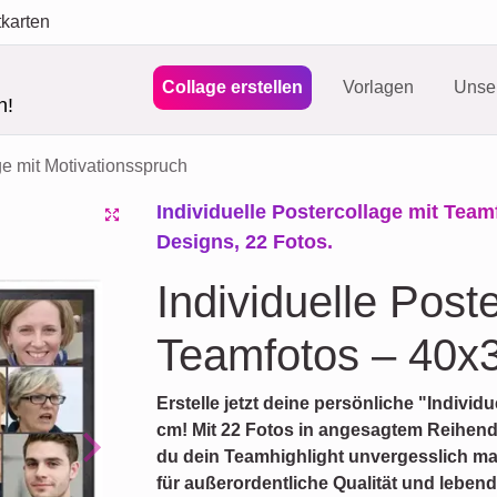
tkarten
Collage erstellen
Vorlagen
Unser
n!
e mit Motivationsspruch
Individuelle Postercollage mit Team
Designs, 22 Fotos.
Individuelle Post
Teamfotos – 40x
Erstelle jetzt deine persönliche "Individ
cm! Mit 22 Fotos in angesagtem Reihend
du dein Teamhighlight unvergesslich m
Next
für außerordentliche Qualität und leben