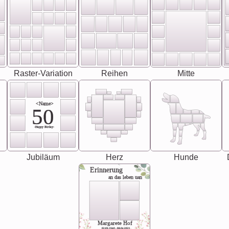
Raster-Variation
Reihen
Mitte
<Name>
50
-Happy Birday-
Jubiläum
Herz
Hunde
Erinnerung
an das leben uan
Margarete Hof
02.05.1940 - 08.04.2021