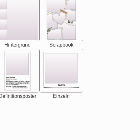
Text
Hintergrund
Scrapbook
Best Friend
[<NAME>] Noun, feminie
The person who understands you without explanation
you accepts just as you are. She's your partner in life's,
chaos your biggest supporter, and the one with whom
PARIS
you share your best memories.
Synonyms: Soulmate, closet confidante, sister at
heart person, life partner in adventure.
Definitionsposter
Einzeln