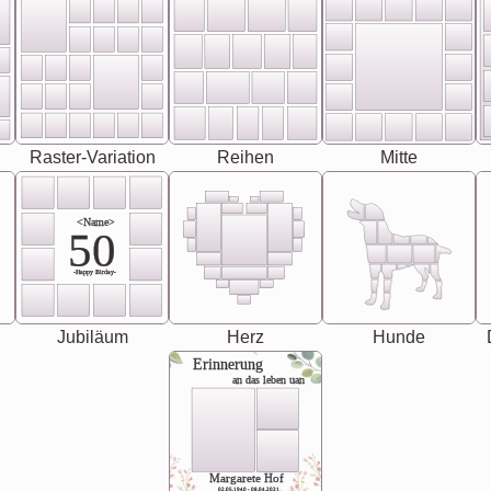
Raster-Variation
Reihen
Mitte
<Name>
50
-Happy Birday-
Jubiläum
Herz
Hunde
Erinnerung
an das leben uan
Margarete Hof
02.05.1940 - 08.04.2021