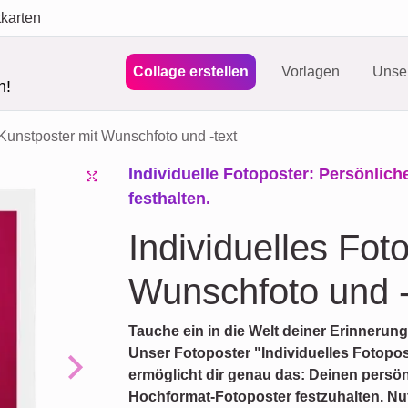
tkarten
Collage erstellen
Vorlagen
Unser
n!
 Kunstposter mit Wunschfoto und -text
Individuelle Fotoposter: Persönli
festhalten.
Individuelles Fot
Wunschfoto und -
Tauche ein in die Welt deiner Erinnerunge
Unser Fotoposter "Individuelles Fotopos
ermöglicht dir genau das: Deinen pers
Next
Hochformat-Fotoposter festzuhalten. Nut