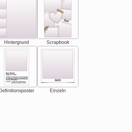
Text
Hintergrund
Scrapbook
Best Friend
[<NAME>] Noun, feminie
The person who understands you without explanation
you accepts just as you are. She's your partner in life's,
chaos your biggest supporter, and the one with whom
PARIS
you share your best memories.
Synonyms: Soulmate, closet confidante, sister at
heart person, life partner in adventure.
Definitionsposter
Einzeln