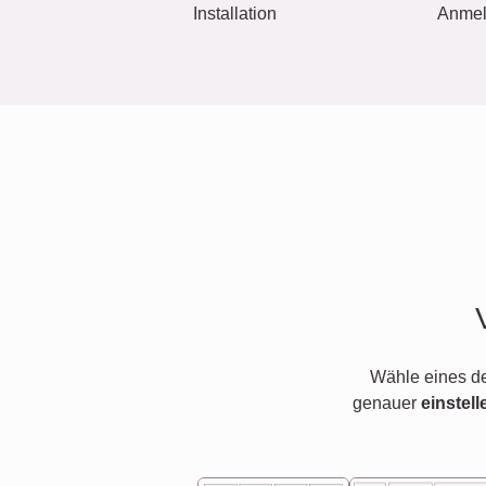
Installation
Anme
Wähle eines d
genauer
einstell