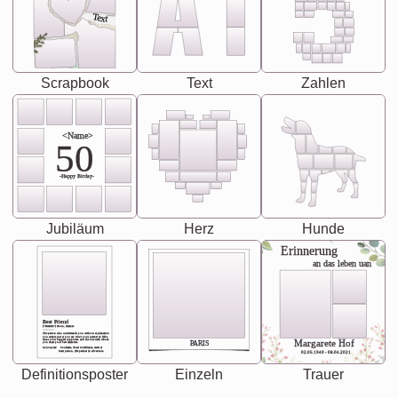
Text
Scrapbook
Text
Zahlen
<Name>
50
-Happy Birday-
Jubiläum
Herz
Hunde
Erinnerung
an das leben uan
Best Friend
[<NAME>] Noun, feminie
The person who understands you without explanation
you accepts just as you are. She's your partner in life's,
chaos your biggest supporter, and the one with whom
Margarete Hof
PARIS
you share your best memories.
Synonyms: Soulmate, closet confidante, sister at
heart person, life partner in adventure.
02.05.1940 - 08.04.2021
Definitionsposter
Einzeln
Trauer