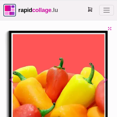
rapid
collage
.lu
Previous
Next