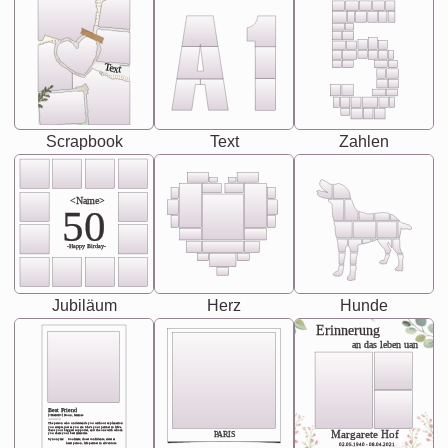
Text
Scrapbook
Text
Zahlen
<Name>
50
-Happy Birday-
Jubiläum
Herz
Hunde
Erinnerung
an das leben uan
Best Friend
[<NAME>] Noun, feminie
The person who understands you without explanation
you accepts just as you are. She's your partner in life's,
chaos your biggest supporter, and the one with whom
Margarete Hof
PARIS
you share your best memories.
Synonyms: Soulmate, closet confidante, sister at
heart person, life partner in adventure.
02.05.1940 - 08.04.2021