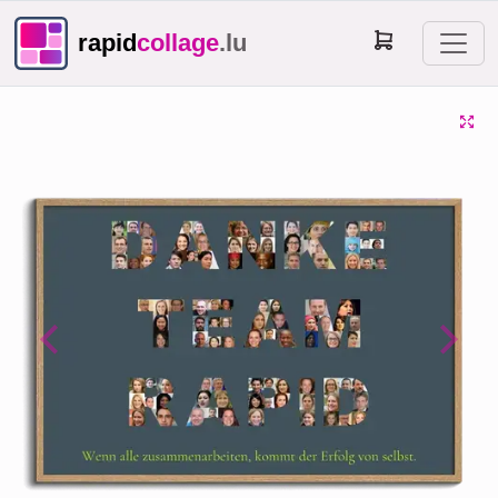
rapid
collage
.lu
Previous
Next