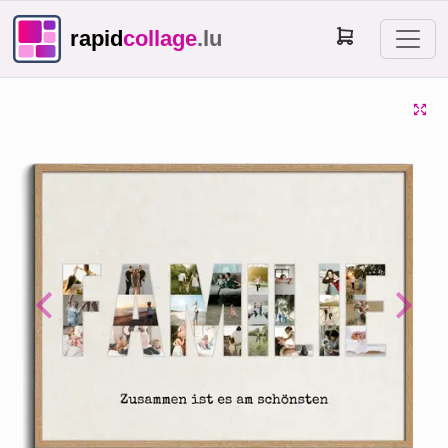
rapid
collage
.lu
Previous
Next