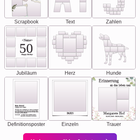
Scrapbook
Text
Zahlen
<Name>
50
-Happy Birday-
Jubiläum
Herz
Hunde
Erinnerung
an das leben uan
Best Friend
[<NAME>] Noun, feminie
The person who understands you without explanation
you accepts just as you are. She's your partner in life's,
chaos your biggest supporter, and the one with whom
Margarete Hof
PARIS
you share your best memories.
Synonyms: Soulmate, closet confidante, sister at
heart person, life partner in adventure.
02.05.1940 - 08.04.2021
Definitionsposter
Einzeln
Trauer