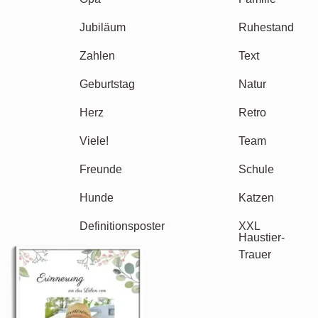
Mama & Papa
Kinder
Oma & Opa