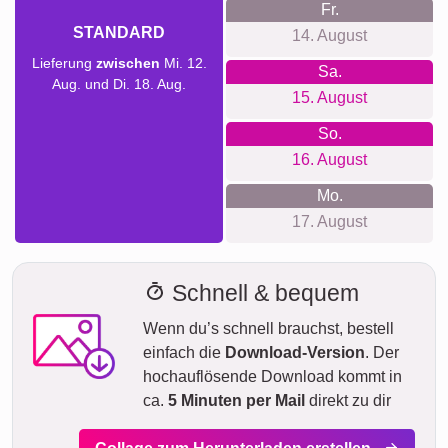
Trauer
Dafür stehen wir
Unsere Shop-Philosophie ist klar definiert: Wir setzen auf
eine einfache Bedienung, respektieren deine Privatsphäre
und garantieren absolute Preistransparenz. Du musst dich
nicht anmelden und wir senden dir keine lästigen
Newsletter. Alle Preise sind inklusive Aufhängung und es
gibt keine versteckten Kosten.