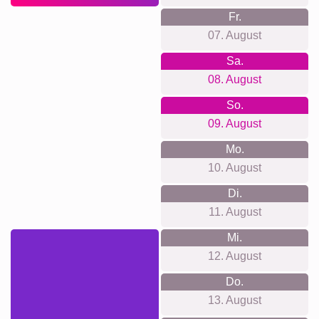
Freunde
Hunde
Katzen
Definitionsposter
XXL
Haustier-
Trauer