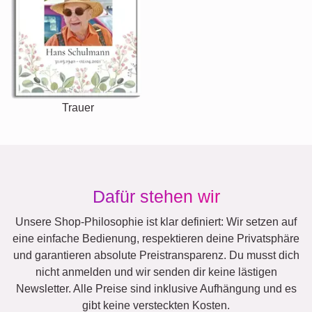
Familie
Jubiläum
Ruhestand
Text
Zahlen