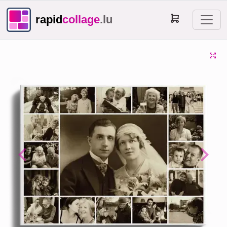
rapid
collage
.lu
Previous
Next