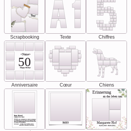
Text
Scrapbooking
Texte
Chiffres
<Name>
50
-Happy Birday-
Anniversaire
Cœur
Chiens
Erinnerung
an das leben uan
Best Friend
[<NAME>] Noun, feminie
The person who understands you without explanation
you accepts just as you are. She's your partner in life's,
chaos your biggest supporter, and the one with whom
Margarete Hof
PARIS
you share your best memories.
Synonyms: Soulmate, closet confidante, sister at
heart person, life partner in adventure.
02.05.1940 - 08.04.2021