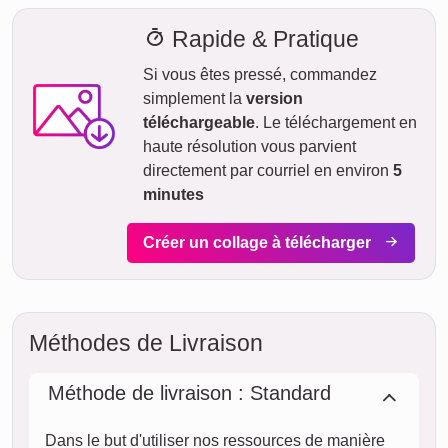
commandez aujourd'hui.
Avec notre livraison express prioritaire, votre collage photo
pourrait vous parvenir sous deux jours ouvrables
moyennant un supplément (si la commande est passée
avant 8h). Même avec la livraison standard, votre collage -
selon le matériau - sera en route vers vous en quelques
jours.
Votre envoi est entièrement assuré contre les dommages ou
pertes lors du transport.
lun.
AUJOURD'HUI
10. août
Commander maintenant
mar.
11. août
mer.