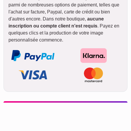
Livraison
entre
lun. 17. août.
19. août
et ven. 21. août.
jeu.
20. août
ven.
21. août
Rapide & Pratique
Si vous êtes pressé, commandez
simplement la
version
téléchargeable
. Le téléchargement en
haute résolution vous parvient
directement par courriel en environ
5
minutes
Créer un collage à télécharger