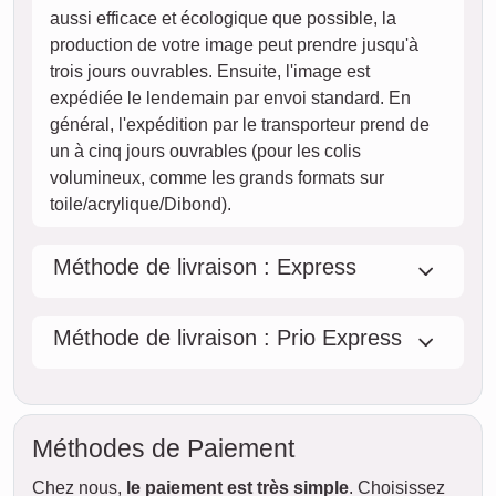
12. août
jeu.
13. août
ven.
14. août
sam.
15. août
dim.
16. août
lun.
17. août
mar.
18. août
STANDARD
mer.