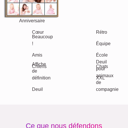
Jubilé
Retraite
Texte
Chiffres