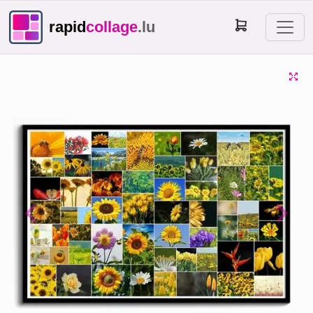
rapid
collage
.lu
Previous
Next