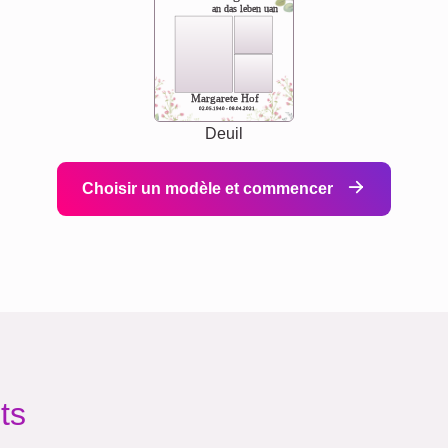
an das leben uan
Margarete Hof
02.05.1940 - 08.04.2021
Deuil
Choisir un modèle et commencer
ts