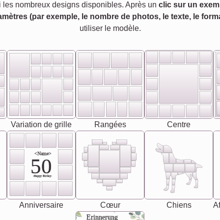
 les nombreux designs disponibles. Après un
clic sur un exem
amètres (par exemple, le nombre de photos, le texte, le forma
utiliser le modèle.
Variation de grille
Rangées
Centre
<Name>
50
-Happy Birday-
Anniversaire
Cœur
Chiens
Af
Erinnerung