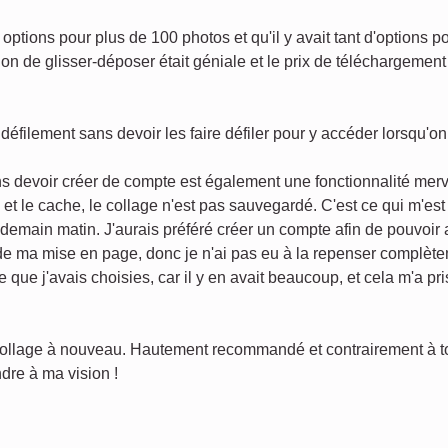
options pour plus de 100 photos et qu'il y avait tant d'options p
on de glisser-déposer était géniale et le prix de téléchargement 
défilement sans devoir les faire défiler pour y accéder lorsqu'o
s devoir créer de compte est également une fonctionnalité merv
s et le cache, le collage n'est pas sauvegardé. C'est ce qui m'es
endemain matin. J'aurais préféré créer un compte afin de pouvoir
 de ma mise en page, donc je n'ai pas eu à la repenser complèt
e que j'avais choisies, car il y en avait beaucoup, et cela m'a p
 collage à nouveau. Hautement recommandé et contrairement à tout
dre à ma vision !