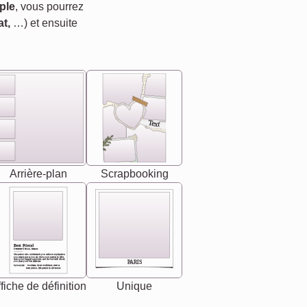
ple
, vous pourrez
t,
…) et ensuite
Text
Arrière-plan
Scrapbooking
Best Friend
[<NAME>] Noun, feminie
The person who understands you without explanation
you accepts just as you are. She's your partner in life's,
chaos your biggest supporter, and the one with whom
PARIS
you share your best memories.
Synonyms: Soulmate, closet confidante, sister at
heart person, life partner in adventure.
fiche de définition
Unique