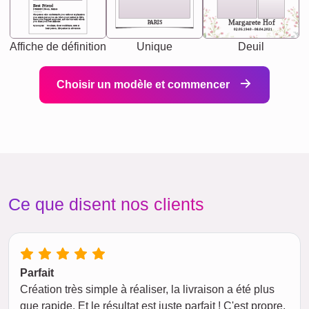
Best Friend
[<NAME>] Noun, feminie
The person who understands you without explanation
you accepts just as you are. She's your partner in life's,
chaos your biggest supporter, and the one with whom
Margarete Hof
PARIS
you share your best memories.
Synonyms: Soulmate, closet confidante, sister at
heart person, life partner in adventure.
02.05.1940 - 08.04.2021
Affiche de définition
Unique
Deuil
Choisir un modèle et commencer
Ce que disent nos clients
Parfait
Création très simple à réaliser, la livraison a été plus
que rapide. Et le résultat est juste parfait ! C'est propre,