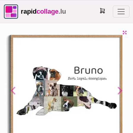
rapid
collage
.lu
Previous
Next