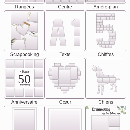
Rangées
Centre
Arrière-plan
Text
Scrapbooking
Texte
Chiffres
<Name>
50
-Happy Birday-
Anniversaire
Cœur
Chiens
Erinnerung
an das leben uan