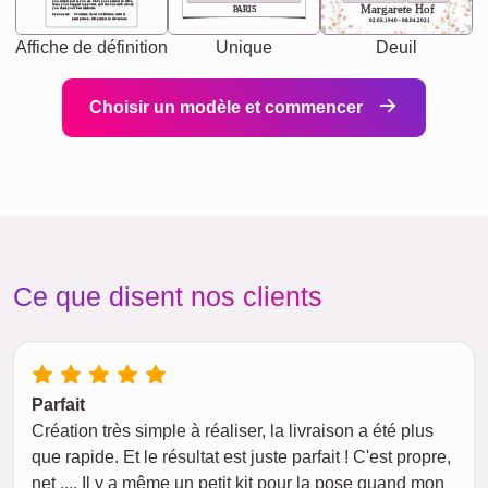
you accepts just as you are. She's your partner in life's,
chaos your biggest supporter, and the one with whom
Margarete Hof
PARIS
you share your best memories.
Synonyms: Soulmate, closet confidante, sister at
heart person, life partner in adventure.
02.05.1940 - 08.04.2021
Affiche de définition
Unique
Deuil
Choisir un modèle et commencer
Ce que disent nos clients
Parfait
Création très simple à réaliser, la livraison a été plus
que rapide. Et le résultat est juste parfait ! C'est propre,
net .... Il y a même un petit kit pour la pose quand mon