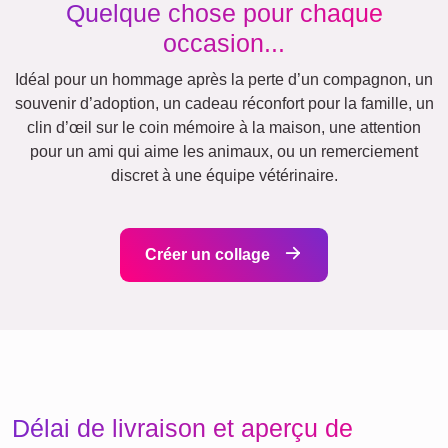
Équipe
Beaucoup !
École
Amis
Affiche
Chiens
Chats
de