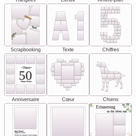
Text
Scrapbooking
Texte
Chiffres
<Name>
50
-Happy Birday-
Anniversaire
Cœur
Chiens
Erinnerung
an das leben uan
Best Friend
[<NAME>] Noun, feminie
The person who understands you without explanation