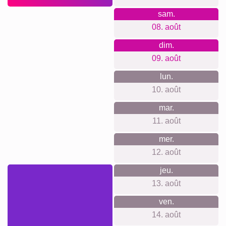
Notre philosophie: pas de compte, pas de suivi ni
newsletter, prix clairs sans frais cachés et système
d’accrochage inclus, matériaux et impression premium,
outils faciles pour débutants et avancés, large choix du
poster à la grande toile, démarches bureau et production
durables et neutres en carbone, avis clients authentiques.
Quelque chose pour chaque
occasion...
Idéal pour un hommage après la perte d’un compagnon, un
souvenir d’adoption, un cadeau réconfort pour la famille, un
clin d’œil sur le coin mémoire à la maison, une attention
pour un ami qui aime les animaux, ou un remerciement
discret à une équipe vétérinaire.