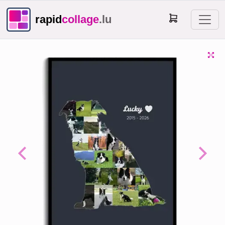
rapid
collage
.lu
Previous
Next