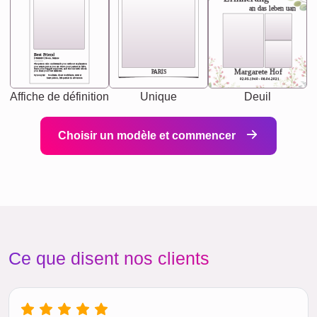
an das leben uan
Best Friend
[<NAME>] Noun, feminie
The person who understands you without explanation
you accepts just as you are. She's your partner in life's,
chaos your biggest supporter, and the one with whom
Margarete Hof
PARIS
you share your best memories.
Synonyms: Soulmate, closet confidante, sister at
heart person, life partner in adventure.
02.05.1940 - 08.04.2021
Affiche de définition
Unique
Deuil
Choisir un modèle et commencer
Ce que disent nos clients