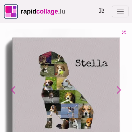
rapid
collage
.lu
Previous
Next