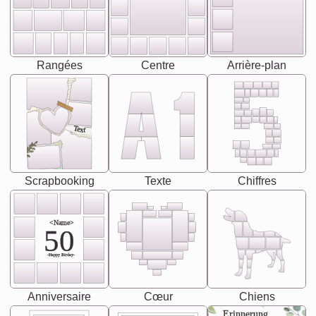
Rangées
Centre
Arrière-plan
Text
Scrapbooking
Texte
Chiffres
<Name>
50
-Happy Birday-
Anniversaire
Cœur
Chiens
Erinnerung