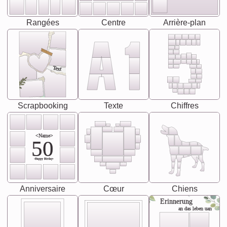
Rangées
Centre
Arrière-plan
Text
Scrapbooking
Texte
Chiffres
<Name>
50
-Happy Birday-
Anniversaire
Cœur
Chiens
Erinnerung
an das leben uan