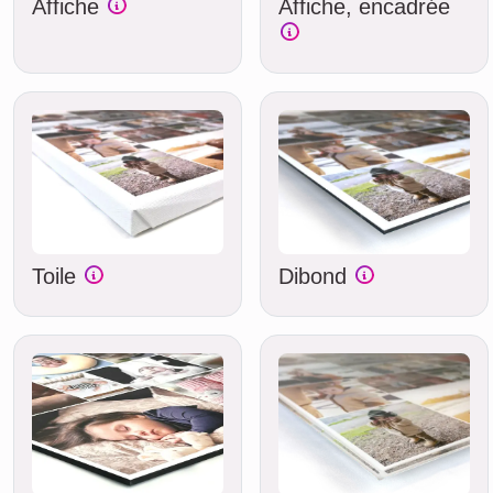
Affiche
Affiche, encadrée
Toile
Dibond