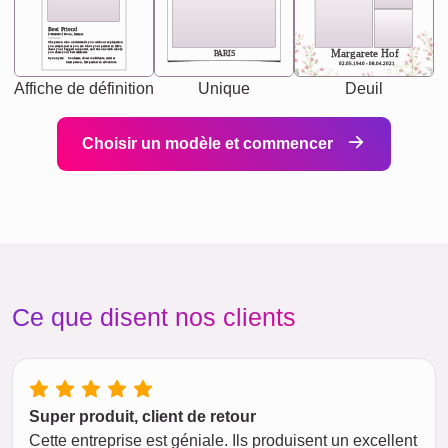
Best Friend
[<NAME>] Noun, feminie
The person who understands you without explanation
you accepts just as you are. She's your partner in life's,
chaos your biggest supporter, and the one with whom
Margarete Hof
PARIS
you share your best memories.
Synonyms: Soulmate, closet confidante, sister at
heart person, life partner in adventure.
02.05.1940 - 08.04.2021
Affiche de définition
Unique
Deuil
Choisir un modèle et commencer
Ce que disent nos clients
Super produit, client de retour
Cette entreprise est géniale. Ils produisent un excellent