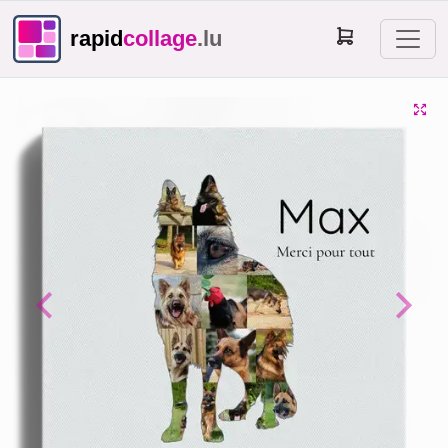
rapid
collage
.lu
Previous
Next