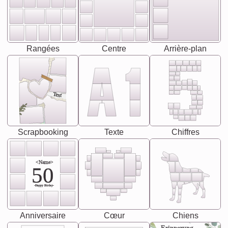
Rangées
Centre
Arrière-plan
Text
Scrapbooking
Texte
Chiffres
<Name>
50
-Happy Birday-
Anniversaire
Cœur
Chiens