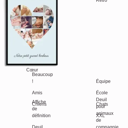
Vacances
Mariage
Events
Scrapbook
Saisonnier
Villes
Classique
Maman
Naissance
&
Papa