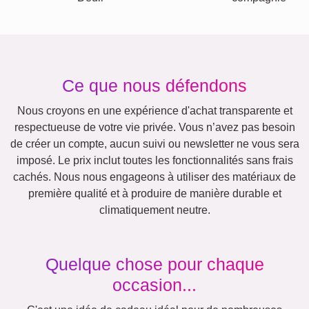
Mamie
Enfants
&
Papi
Famille
Jubilé
Retraite
Chiffres
Texte
Nature
Anniversaire