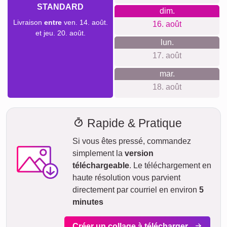
Nous ne voulons pas faire de fausses promesses de
livraison. Avec notre aperçu de livraison, vous pouvez voir à
tout moment quand votre produit sera livré si vous
commandez aujourd'hui.
Avec notre livraison express prioritaire, votre collage photo
pourrait vous parvenir sous deux jours ouvrables
moyennant un supplément (si la commande est passée
avant 8h). Même avec la livraison standard, votre collage -
selon le matériau - sera en route vers vous en quelques
jours.
Votre envoi est entièrement assuré contre les dommages ou
pertes lors du transport.
ven.
AUJOURD'HUI
07. août
Commander maintenant
sam.