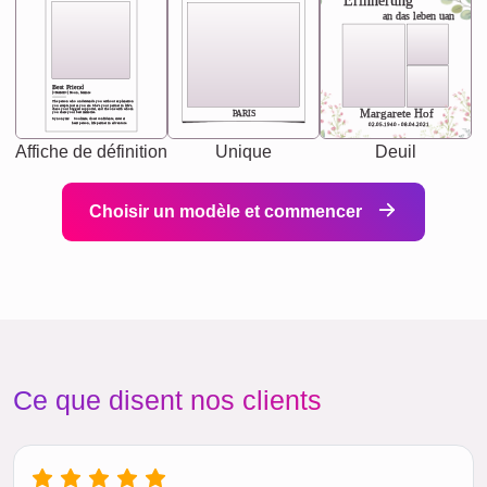
Erinnerung
an das leben uan
Best Friend
[<NAME>] Noun, feminie
The person who understands you without explanation
you accepts just as you are. She's your partner in life's,
chaos your biggest supporter, and the one with whom
Margarete Hof
PARIS
you share your best memories.
Synonyms: Soulmate, closet confidante, sister at
heart person, life partner in adventure.
02.05.1940 - 08.04.2021
Affiche de définition
Unique
Deuil
Choisir un modèle et commencer
Ce que disent nos clients