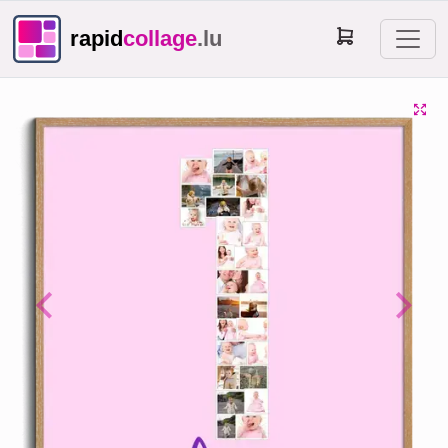
rapid
collage
.lu
Previous
Next