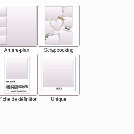
Text
Arrière-plan
Scrapbooking
Best Friend
[<NAME>] Noun, feminie
The person who understands you without explanation
you accepts just as you are. She's your partner in life's,
chaos your biggest supporter, and the one with whom
PARIS
you share your best memories.
Synonyms: Soulmate, closet confidante, sister at
heart person, life partner in adventure.
fiche de définition
Unique