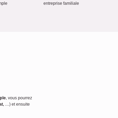
mple
entreprise familiale
ple
, vous pourrez
t,
…) et ensuite