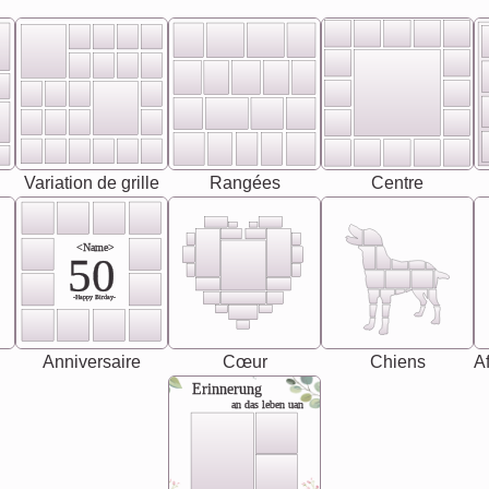
Variation de grille
Rangées
Centre
<Name>
50
-Happy Birday-
Anniversaire
Cœur
Chiens
Af
Erinnerung
an das leben uan