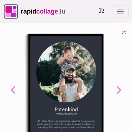
rapid
collage
.lu
Previous
Next