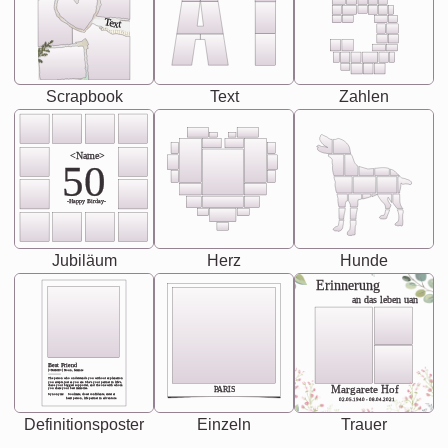
Text
Scrapbook
Text
Zahlen
<Name>
50
-Happy Birday-
Jubiläum
Herz
Hunde
Erinnerung
an das leben uan
Best Friend
[<NAME>] Noun, feminie
The person who understands you without explanation
you accepts just as you are. She's your partner in life's,
chaos your biggest supporter, and the one with whom
Margarete Hof
PARIS
you share your best memories.
Synonyms: Soulmate, closet confidante, sister at
heart person, life partner in adventure.
02.05.1940 - 08.04.2021
Definitionsposter
Einzeln
Trauer