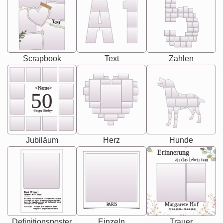
Text
Scrapbook
Text
Zahlen
<Name>
50
-Happy Birday-
Jubiläum
Herz
Hunde
Erinnerung
an das leben uan
Best Friend
[<NAME>] Noun, feminie
The person who understands you without explanation
you accepts just as you are. She's your partner in life's,
chaos your biggest supporter, and the one with whom
Margarete Hof
PARIS
you share your best memories.
Synonyms: Soulmate, closet confidante, sister at
heart person, life partner in adventure.
02.05.1940 - 08.04.2021
Definitionsposter
Einzeln
Trauer