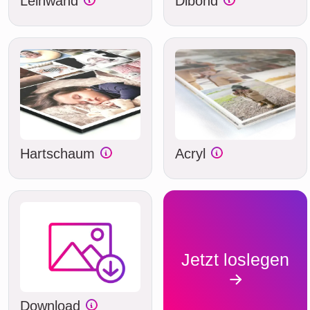
Leinwand
Dibond
Hartschaum
Acryl
Jetzt loslegen
Download