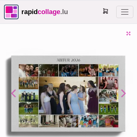
rapid
collage
.lu
Previous
Next