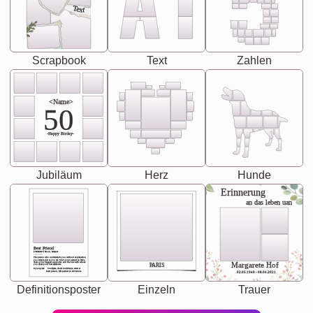
Text
Scrapbook
Text
Zahlen
<Name>
50
-Happy Birday-
Jubiläum
Herz
Hunde
Erinnerung
an das leben uan
Best Friend
[<NAME>] Noun, feminie
The person who understands you without explanation
you accepts just as you are. She's your partner in life's,
chaos your biggest supporter, and the one with whom
Margarete Hof
PARIS
you share your best memories.
Synonyms: Soulmate, closet confidante, sister at
heart person, life partner in adventure.
02.05.1940 - 08.04.2021
Definitionsposter
Einzeln
Trauer