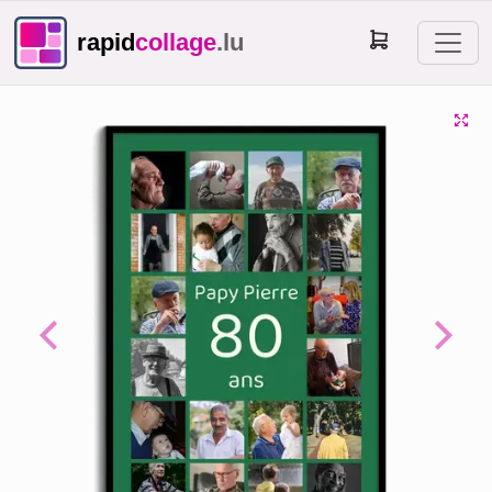
rapid
collage
.lu
Previous
Next