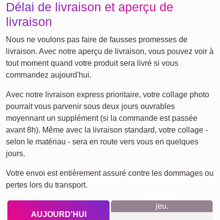
Autres idées, exemples:
Vacances
Mariage
Events
Scrapbook
Saisonnier
Villes
Maman
Classique
Naissance
&
Papa