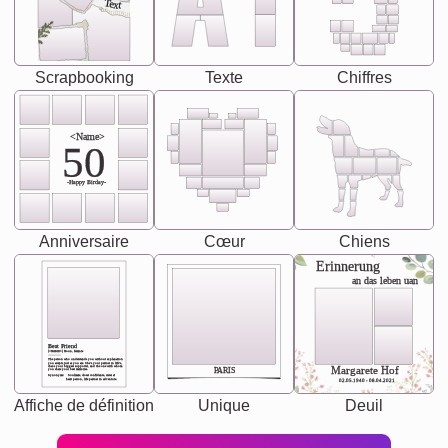
Text
Scrapbooking
Texte
Chiffres
<Name>
50
-Happy Birday-
Anniversaire
Cœur
Chiens
Erinnerung
an das leben uan
Best Friend
[<NAME>] Noun, feminie
The person who understands you without explanation
you accepts just as you are. She's your partner in life's,
chaos your biggest supporter, and the one with whom
Margarete Hof
PARIS
you share your best memories.
Synonyms: Soulmate, closet confidante, sister at
heart person, life partner in adventure.
02.05.1940 - 08.04.2021
Affiche de définition
Unique
Deuil