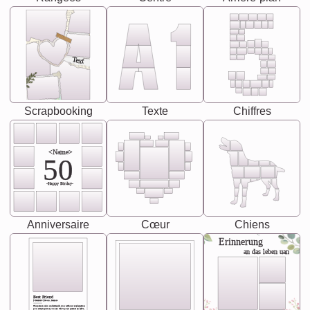
Text
Scrapbooking
Texte
Chiffres
<Name>
50
-Happy Birday-
Anniversaire
Cœur
Chiens
Erinnerung
an das leben uan
Best Friend
[<NAME>] Noun, feminie
The person who understands you without explanation
you accepts just as you are. She's your partner in life's,