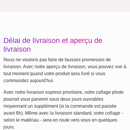
Amis
École
Chats
Chiens