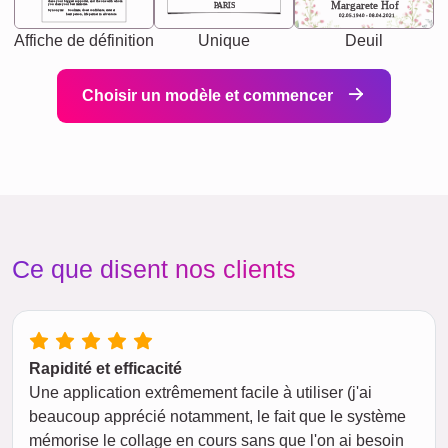
chaos your biggest supporter, and the one with whom
Margarete Hof
PARIS
you share your best memories.
Synonyms: Soulmate, closet confidante, sister at
heart person, life partner in adventure.
02.05.1940 - 08.04.2021
Affiche de définition
Unique
Deuil
Choisir un modèle et commencer
Ce que disent nos clients
Rapidité et efficacité
Une application extrêmement facile à utiliser (j'ai
beaucoup apprécié notamment, le fait que le système
mémorise le collage en cours sans que l'on ai besoin