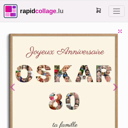
rapid
collage
.lu
Previous
Next