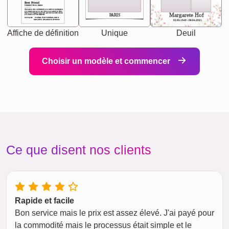
Best Friend
[<NAME>] Noun, feminie
The person who understands you without explanation
you accepts just as you are. She's your partner in life's,
chaos your biggest supporter, and the one with whom
Margarete Hof
PARIS
you share your best memories.
Synonyms: Soulmate, closet confidante, sister at
heart person, life partner in adventure.
02.05.1940 - 08.04.2021
Affiche de définition
Unique
Deuil
Choisir un modèle et commencer
Ce que disent nos clients
Rapide et facile
Bon service mais le prix est assez élevé. J'ai payé pour
la commodité mais le processus était simple et le