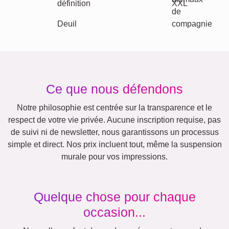
Events
Scrapbook
Saisonnier