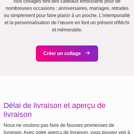
Villes
Maman
Classique
Naissance
&
Mamie
Enfants
Papa
&
Papi
Famille