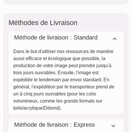
pourrait vous parvenir sous deux jours ouvrables
moyennant un supplément (si la commande est passée
avant 8h). Même avec la livraison standard, votre collage -
selon le matériau - sera en route vers vous en quelques
jours.
Votre envoi est entièrement assuré contre les dommages ou
pertes lors du transport.
jeu.
AUJOURD'HUI
06. août
Commander maintenant
ven.
07. août
sam.
08. août
dim.
09. août