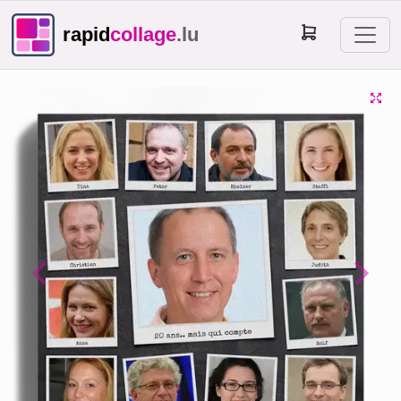
rapid
collage
.lu
Previous
Next