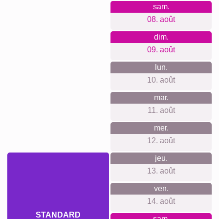
Ce que nous défendons
Notre philosophie est centrée sur la transparence et le
respect de votre vie privée. Aucune inscription requise, pas
de suivi ni de newsletter, nous garantissons un processus
simple et direct. Nos prix incluent tout, même la suspension
murale pour vos impressions.
Quelque chose pour chaque
occasion...
Nos collages font des cadeaux émouvants pour de
nombreuses occasions : anniversaires, mariages, retraites
ou simplement pour faire plaisir à un proche. L'intemporalité
et la personnalisation de l'œuvre en font un présent réfléchi
et mémorable.