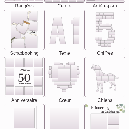
Rangées
Centre
Arrière-plan
Text
Scrapbooking
Texte
Chiffres
<Name>
50
-Happy Birday-
Anniversaire
Cœur
Chiens
Erinnerung
an das leben uan