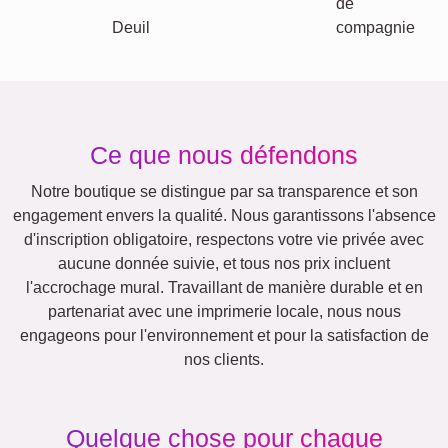
Events
Scrapbook
Saisonnier