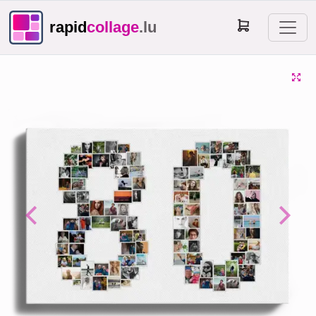
rapid
collage
.lu
Previous
Next