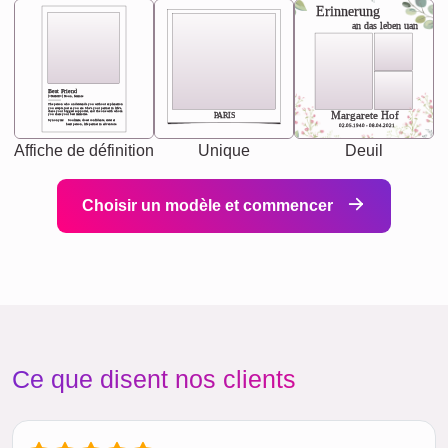
Erinnerung
an das leben uan
Best Friend
[<NAME>] Noun, feminie
The person who understands you without explanation
you accepts just as you are. She's your partner in life's,
chaos your biggest supporter, and the one with whom
Margarete Hof
PARIS
you share your best memories.
Synonyms: Soulmate, closet confidante, sister at
heart person, life partner in adventure.
02.05.1940 - 08.04.2021
Affiche de définition
Unique
Deuil
Choisir un modèle et commencer
Ce que disent nos clients