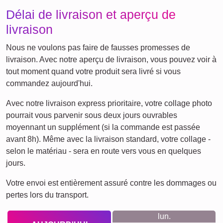
Enfants
Mamie & Papi
Famille