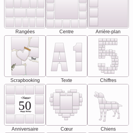
Rangées
Centre
Arrière-plan
Text
Scrapbooking
Texte
Chiffres
<Name>
50
-Happy Birday-
Anniversaire
Cœur
Chiens