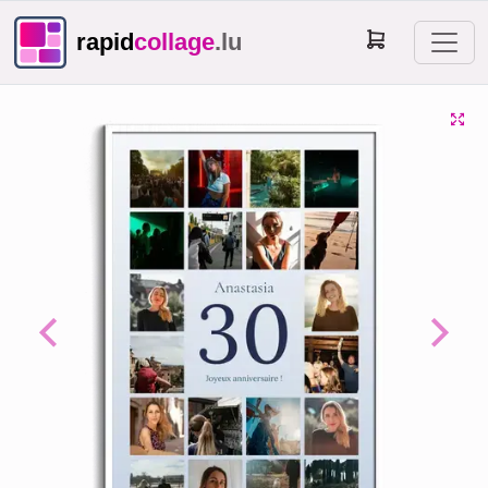
rapid
collage
.lu
Previous
Next