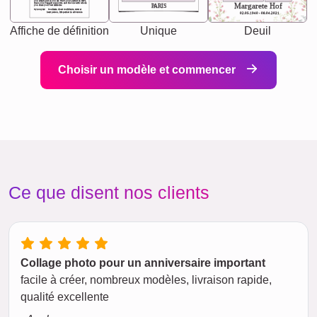
you accepts just as you are. She's your partner in life's,
chaos your biggest supporter, and the one with whom
Margarete Hof
PARIS
you share your best memories.
Synonyms: Soulmate, closet confidante, sister at
heart person, life partner in adventure.
02.05.1940 - 08.04.2021
Affiche de définition
Unique
Deuil
Choisir un modèle et commencer
Ce que disent nos clients
Collage photo pour un anniversaire important
facile à créer, nombreux modèles, livraison rapide,
qualité excellente