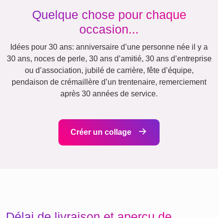
Events
Scrapbook
Saisonnier
Villes