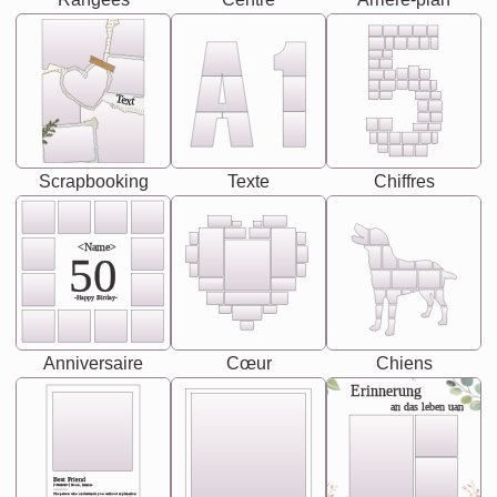
Text
Scrapbooking
Texte
Chiffres
<Name>
50
-Happy Birday-
Anniversaire
Cœur
Chiens
Erinnerung
an das leben uan
Best Friend
[<NAME>] Noun, feminie
The person who understands you without explanation