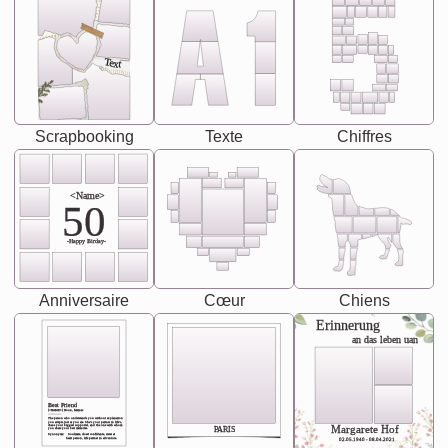
Text
Scrapbooking
Texte
Chiffres
<Name>
50
-Happy Birday-
Anniversaire
Cœur
Chiens
Erinnerung
an das leben uan
Best Friend
[<NAME>] Noun, feminie
The person who understands you without explanation
you accepts just as you are. She's your partner in life's,
chaos your biggest supporter, and the one with whom
Margarete Hof
PARIS
you share your best memories.
Synonyms: Soulmate, closet confidante, sister at
heart person, life partner in adventure.
02.05.1940 - 08.04.2021