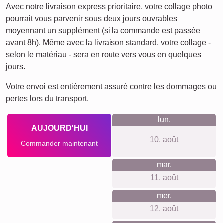
Ici, pas d’inscription, pas de suivi publicitaire ni newsletter.
Tarifs clairs, sans frais cachés, système d’accrochage
inclus. Matériaux durables et encres haut de gamme. Outil
en ligne intuitif, sur ordi ou smartphone. Production
responsable et neutre en carbone. Avis clients visibles et
authentiques.
Quelque chose pour chaque
occasion...
Parfait pour fêter 5 ans de mariage ou de vie de couple, un
cinquième anniversaire d’enfant, 5 ans d’entreprise ou
d’équipe, un projet mené depuis 5 ans, des noces de bois,
un déménagement fêtant 5 ans dans un foyer, ou un cadeau
d’anniversaire plein de sens.