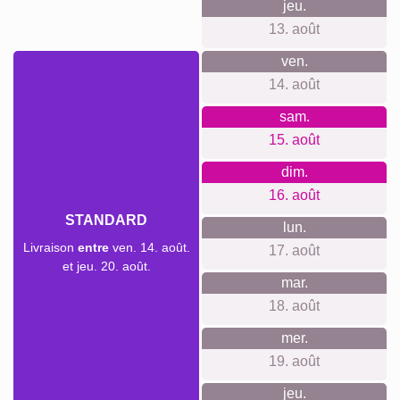
Créer un collage
Délai de livraison et aperçu de
livraison
Nous ne voulons pas faire de fausses promesses de
livraison. Avec notre aperçu de livraison, vous pouvez voir à
tout moment quand votre produit sera livré si vous
commandez aujourd'hui.
Avec notre livraison express prioritaire, votre collage photo
pourrait vous parvenir sous deux jours ouvrables
moyennant un supplément (si la commande est passée
avant 8h). Même avec la livraison standard, votre collage -