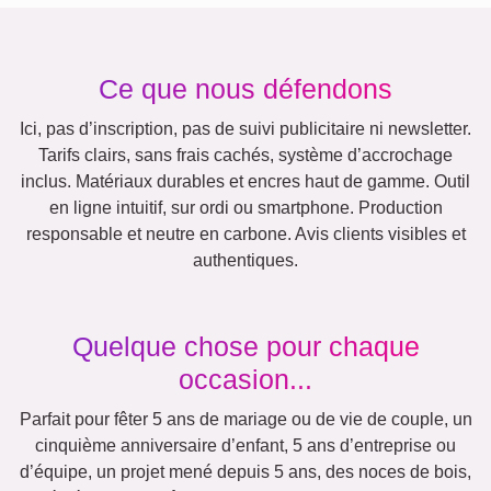
Autres idées, exemples:
Vacances
Mariage
Events
Scrapbook
Saisonnier
Villes
Maman
Classique
Naissance
&
Mamie
Enfants
Papa
&
Papi
Famille
Retraite
Jubilé