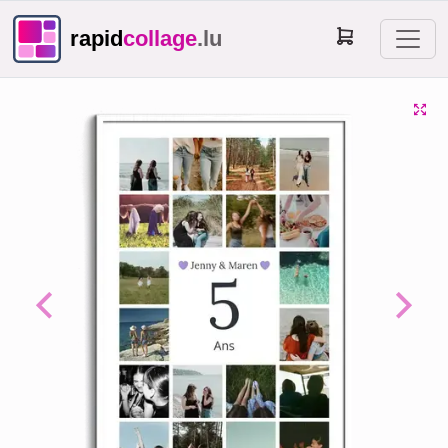
rapid
collage
.lu
Previous
Next