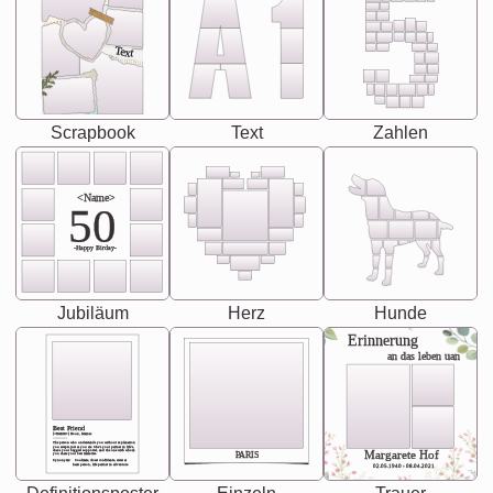
Text
Scrapbook
Text
Zahlen
<Name>
50
-Happy Birday-
Jubiläum
Herz
Hunde
Erinnerung
an das leben uan
Best Friend
[<NAME>] Noun, feminie
The person who understands you without explanation
you accepts just as you are. She's your partner in life's,
chaos your biggest supporter, and the one with whom
Margarete Hof
PARIS
you share your best memories.
Synonyms: Soulmate, closet confidante, sister at
heart person, life partner in adventure.
02.05.1940 - 08.04.2021