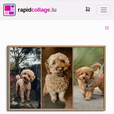
rapid
collage
.lu
Previous
Next