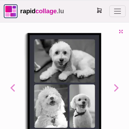
rapid
collage
.lu
Previous
Next