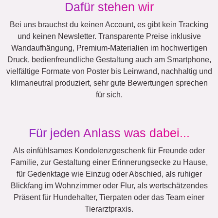
XXL
Definitionsposter
Trauer
Haustier-Trauer