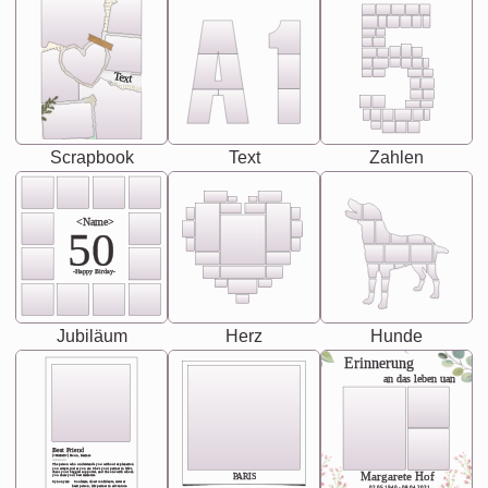
Text
Scrapbook
Text
Zahlen
<Name>
50
-Happy Birday-
Jubiläum
Herz
Hunde
Erinnerung
an das leben uan
Best Friend
[<NAME>] Noun, feminie
The person who understands you without explanation
you accepts just as you are. She's your partner in life's,
chaos your biggest supporter, and the one with whom
Margarete Hof
PARIS
you share your best memories.
Synonyms: Soulmate, closet confidante, sister at
heart person, life partner in adventure.
02.05.1940 - 08.04.2021