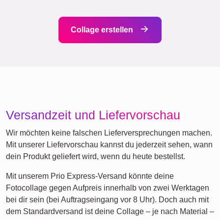
Dafür stehen wir
Bei uns brauchst du keinen Account, es gibt kein Tracking
und keinen Newsletter. Transparente Preise inklusive
Wandaufhängung, Premium-Materialien im hochwertigen
Druck, bedienfreundliche Gestaltung auch am Smartphone,
vielfältige Formate von Poster bis Leinwand, nachhaltig und
klimaneutral produziert, sehr gute Bewertungen sprechen
für sich.
Für jeden Anlass was dabei...
Als einfühlsames Kondolenzgeschenk für Freunde oder
Familie, zur Gestaltung einer Erinnerungsecke zu Hause,