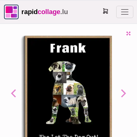
rapid
collage
.lu
Previous
Next