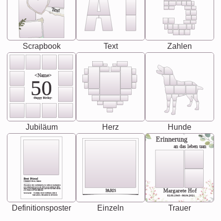
Text
Scrapbook
Text
Zahlen
<Name>
50
-Happy Birday-
Jubiläum
Herz
Hunde
Erinnerung
an das leben uan
Best Friend
[<NAME>] Noun, feminie
The person who understands you without explanation
you accepts just as you are. She's your partner in life's,
chaos your biggest supporter, and the one with whom
Margarete Hof
PARIS
you share your best memories.
Synonyms: Soulmate, closet confidante, sister at
heart person, life partner in adventure.
02.05.1940 - 08.04.2021
Definitionsposter
Einzeln
Trauer