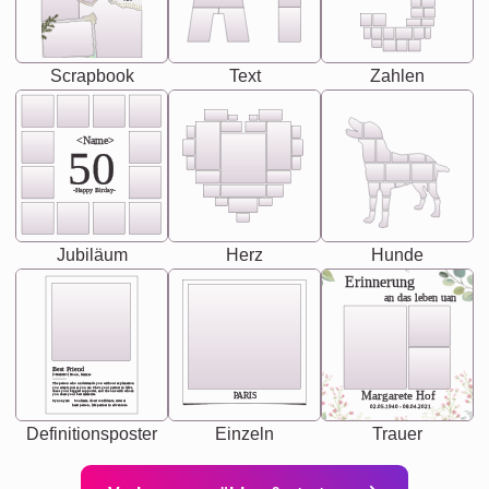
Scrapbook
Text
Zahlen
<Name>
50
-Happy Birday-
Jubiläum
Herz
Hunde
Erinnerung
an das leben uan
Best Friend
[<NAME>] Noun, feminie
The person who understands you without explanation
you accepts just as you are. She's your partner in life's,
chaos your biggest supporter, and the one with whom
Margarete Hof
PARIS
you share your best memories.
Synonyms: Soulmate, closet confidante, sister at
heart person, life partner in adventure.
02.05.1940 - 08.04.2021
Definitionsposter
Einzeln
Trauer