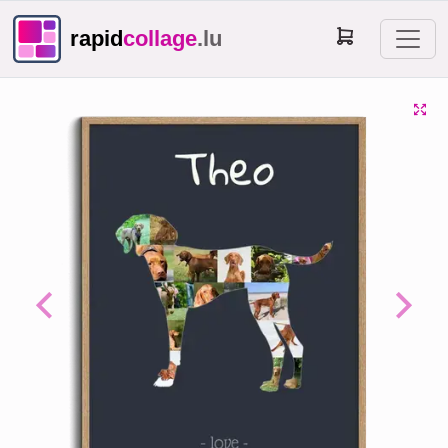
rapid
collage
.lu
Previous
Next