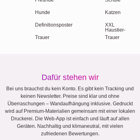
Events
Scrapbook
Saisonal
Städte