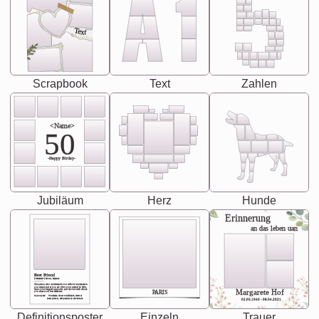
Text
Scrapbook
Text
Zahlen
<Name>
50
-Happy Birday-
Jubiläum
Herz
Hunde
Erinnerung
an das leben uan
Best Friend
[<NAME>] Noun, feminie
The person who understands you without explanation
you accepts just as you are. She's your partner in life's,
chaos your biggest supporter, and the one with whom
Margarete Hof
PARIS
you share your best memories.
Synonyms: Soulmate, closet confidante, sister at
heart person, life partner in adventure.
02.05.1940 - 08.04.2021
Definitionsposter
Einzeln
Trauer