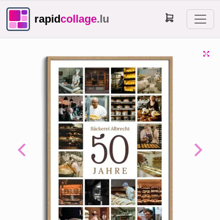
rapid
collage
.lu
Previous
Next