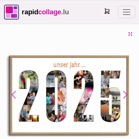
rapid
collage
.lu
Previous
Next