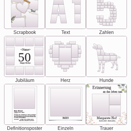
Text
Scrapbook
Text
Zahlen
<Name>
50
-Happy Birday-
Jubiläum
Herz
Hunde
Erinnerung
an das leben uan
Best Friend
[<NAME>] Noun, feminie
The person who understands you without explanation
you accepts just as you are. She's your partner in life's,
chaos your biggest supporter, and the one with whom
Margarete Hof
PARIS
you share your best memories.
Synonyms: Soulmate, closet confidante, sister at
heart person, life partner in adventure.
02.05.1940 - 08.04.2021
Definitionsposter
Einzeln
Trauer