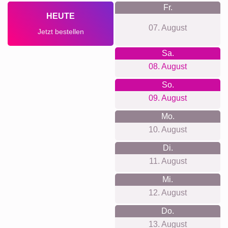
XXL
Definitionsposter