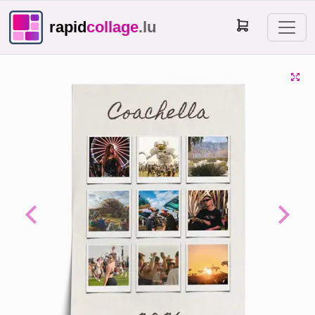
rapid
collage
.lu
Previous
Next