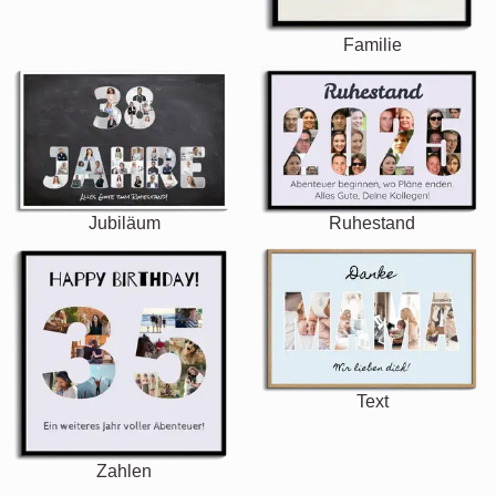
Familie
Jubiläum
Ruhestand
Text
Zahlen