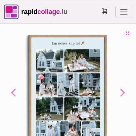
rapid
collage
.lu
Previous
Next