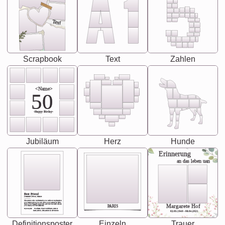
Text
Scrapbook
Text
Zahlen
<Name>
50
-Happy Birday-
Jubiläum
Herz
Hunde
Erinnerung
an das leben uan
Best Friend
[<NAME>] Noun, feminie
The person who understands you without explanation
you accepts just as you are. She's your partner in life's,
chaos your biggest supporter, and the one with whom
Margarete Hof
PARIS
you share your best memories.
Synonyms: Soulmate, closet confidante, sister at
heart person, life partner in adventure.
02.05.1940 - 08.04.2021
Definitionsposter
Einzeln
Trauer