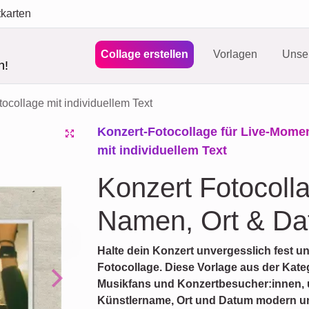
tkarten
Collage erstellen
Vorlagen
Unser
n!
ocollage mit individuellem Text
Konzert-Fotocollage für Live-Mome
mit individuellem Text
Konzert Fotocolla
Namen, Ort & D
Halte dein Konzert unvergesslich fest un
Fotocollage. Diese Vorlage aus der Kateg
Musikfans und Konzertbesucher:innen,
Next
Künstlername, Ort und Datum modern und