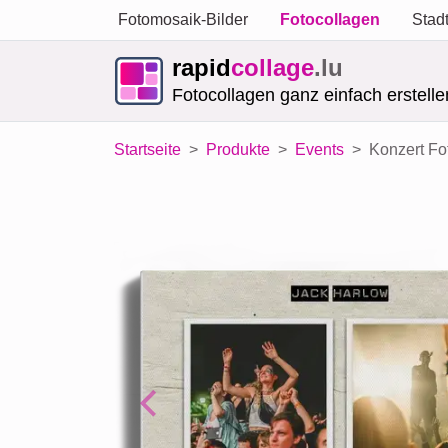
Fotomosaik-Bilder
Fotocollagen
Stad
rapid
collage
.lu
Fotocollagen ganz einfach erstelle
Startseite
Produkte
Events
Konzert Fot
Previous