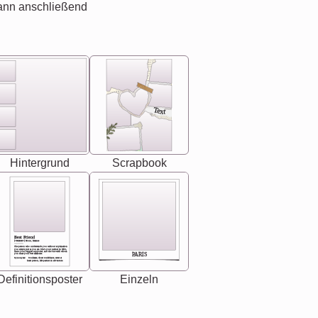
ann anschließend
Text
Hintergrund
Scrapbook
Best Friend
[<NAME>] Noun, feminie
The person who understands you without explanation
you accepts just as you are. She's your partner in life's,
chaos your biggest supporter, and the one with whom
PARIS
you share your best memories.
Synonyms: Soulmate, closet confidante, sister at
heart person, life partner in adventure.
Definitionsposter
Einzeln