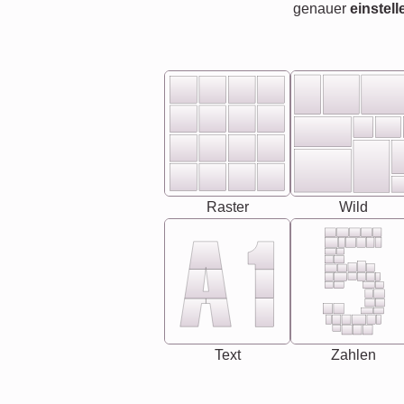
genauer
einstell
Raster
Wild
Text
Zahlen