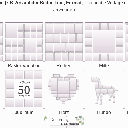
en (z.B. Anzahl der Bilder, Text, Format,
…) und die Vorlage d
verwenden.
Raster-Variation
Reihen
Mitte
<Name>
50
-Happy Birday-
Jubiläum
Herz
Hunde
Erinnerung
an das leben uan