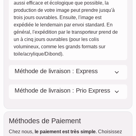
jeu.
AUJOURD'HUI
06. août
Commander maintenant
ven.
07. août
sam.
08. août
dim.
09. août
lun.
10. août
mar.
11. août
mer.