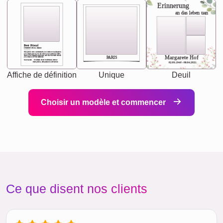
Erinnerung
an das leben uan
Best Friend
[<NAME>] Noun, feminie
The person who understands you without explanation
you accepts just as you are. She's your partner in life's,
chaos your biggest supporter, and the one with whom
Margarete Hof
PARIS
you share your best memories.
Synonyms: Soulmate, closet confidante, sister at
heart person, life partner in adventure.
02.05.1940 - 08.04.2021
Affiche de définition
Unique
Deuil
Choisir un modèle et commencer
Ce que disent nos clients