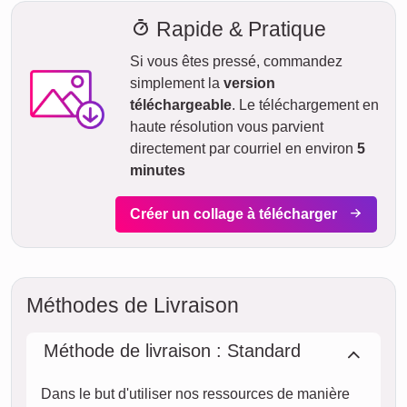
Délai de livraison et aperçu de
livraison
Nous ne voulons pas faire de fausses promesses de
livraison. Avec notre aperçu de livraison, vous pouvez voir à
tout moment quand votre produit sera livré si vous
commandez aujourd'hui.
Avec notre livraison express prioritaire, votre collage photo
pourrait vous parvenir sous deux jours ouvrables
moyennant un supplément (si la commande est passée
avant 8h). Même avec la livraison standard, votre collage -
selon le matériau - sera en route vers vous en quelques
jours.
Votre envoi est entièrement assuré contre les dommages ou
pertes lors du transport.