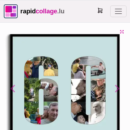
rapid
collage
.lu
Previous
Next