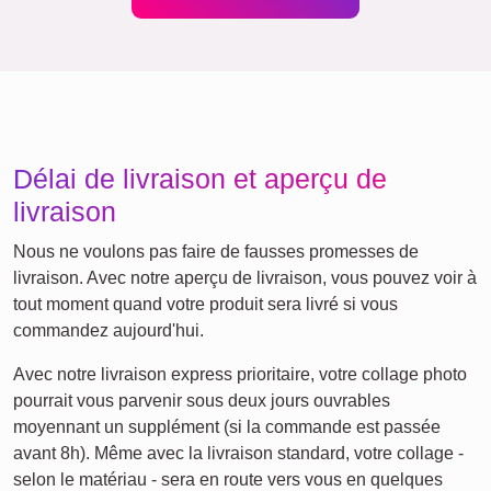
Maman
Classique
Naissance
&
Mamie
Enfants
Papa
&
Papi
Famille
Jubilé
Retraite
Texte
Chiffres
Anniversaire
Nature
Cœur
Rétro