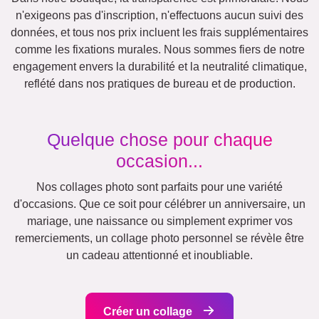
Autres idées, exemples:
Vacances
Mariage
Events
Scrapbook
Saisonnier
Villes