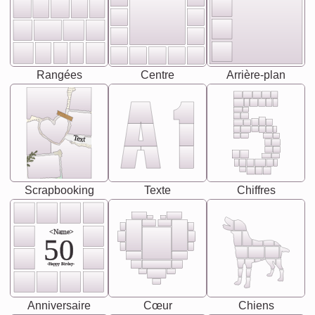
Rangées
Centre
Arrière-plan
Text
Scrapbooking
Texte
Chiffres
<Name>
50
-Happy Birday-
Anniversaire
Cœur
Chiens